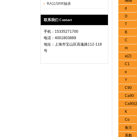
隔圈
RA115RR轴承
d
D
联系我们 Contact
T
手机：15335271700
B
电话：4001803889
C
地址：上海市宝山区高逸路112-118
m
号
a(2)
C1
e
Y
C90
Ca90
Ca90(2
K
Co
备注
系数