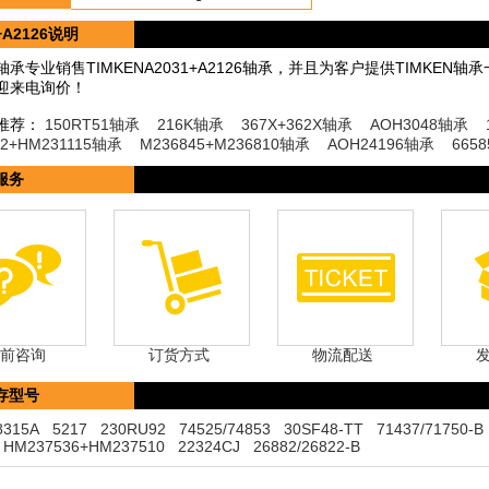
+A2126说明
承专业销售TIMKENA2031+A2126轴承，并且为客户提供TIMKEN
迎来电询价！
推荐：
150RT51轴承
216K轴承
367X+362X轴承
AOH3048轴承
32+HM231115轴承
M236845+M236810轴承
AOH24196轴承
665
服务
前咨询
订货方式
物流配送
存型号
8315A
5217
230RU92
74525/74853
30SF48-TT
71437/71750-B
HM237536+HM237510
22324CJ
26882/26822-B