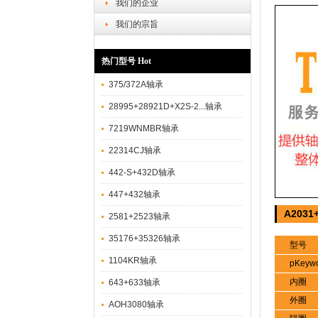
我们的企业
我们的宗旨
热门型号 Hot
375/372A轴承
28995+28921D+X2S-2...轴承
7219WNMBR轴承
22314CJ轴承
442-S+432D轴承
447+432轴承
A203
2581+2523轴承
35176+35326轴承
型号
1104KR轴承
pKeyw
内圈
643+633轴承
外圈
AOH3080轴承