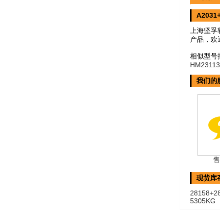
A2031
上海坚孚轴
产品，欢
相似型号
HM2311
我们的
售
现货库
28158+2
5305KG