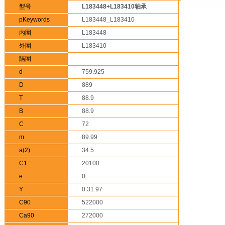
型号
L183448+L183410轴承
pKeywords
L183448_L183410
内圈
L183448
外圈
L183410
隔圈
d
759.925
D
889
T
88.9
B
88.9
C
72
m
89.99
a(2)
34.5
C1
20100
e
0
Y
0.31.97
C90
522000
Ca90
272000