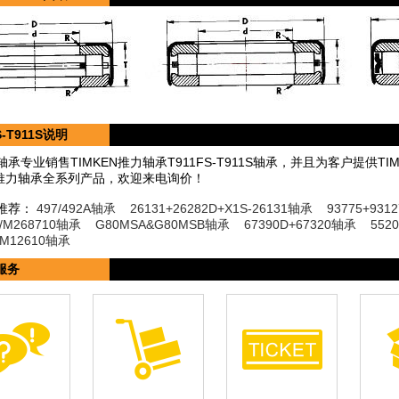
S-T911S说明
承专业销售TIMKEN推力轴承T911FS-T911S轴承，并且为客户提供
EN推力轴承全系列产品，欢迎来电询价！
推荐：
497/492A轴承
26131+26282D+X1S-26131轴承
93775+931
0/M268710轴承
G80MSA&G80MSB轴承
67390D+67320轴承
552
+M12610轴承
服务