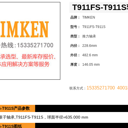
T911FS-T911
品牌：
TIMKEN
型号：
T911FS-T911S
类型：
推力轴承
内径：
228.6mm
外径：
482.6 mm
厚度：
146.05 mm
15335271700 4001
联系方式：
S-T911S产品参数
轴承,T911FS-T911S，球面半径=635.000 mm
S-T911S图纸